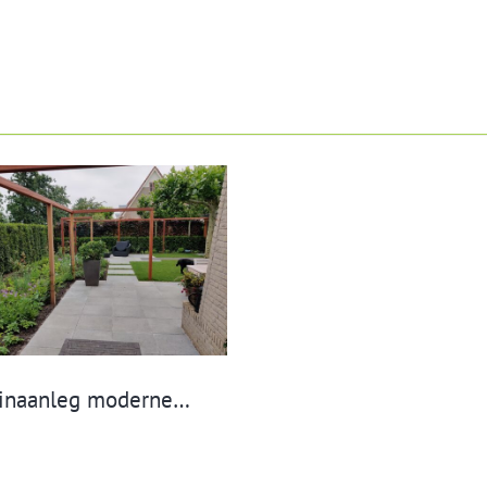
Tuinaanleg moderne tuin IJsselstein, regio Utrecht