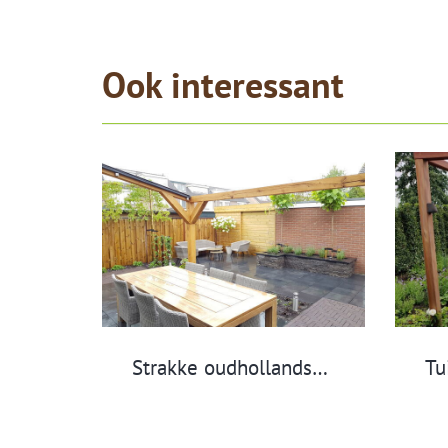
Ook interessant
Strakke oudhollandse tuin Benschop regio Lopik, Utrecht