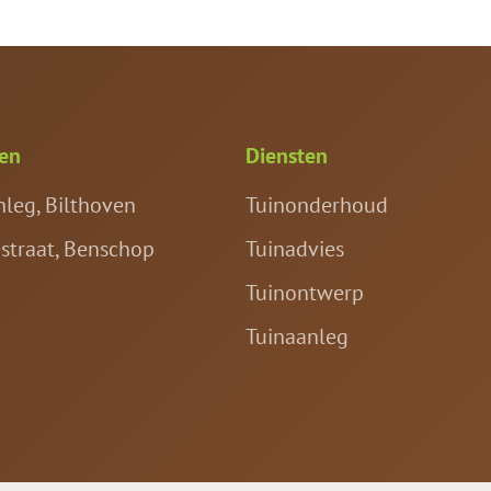
ten
Diensten
nleg, Bilthoven
Tuinonderhoud
estraat, Benschop
Tuinadvies
Tuinontwerp
Tuinaanleg